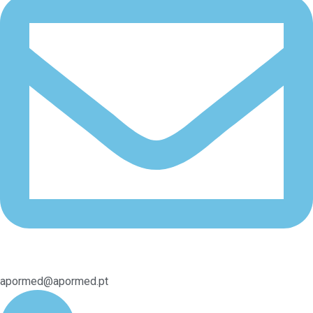
apormed@apormed.pt