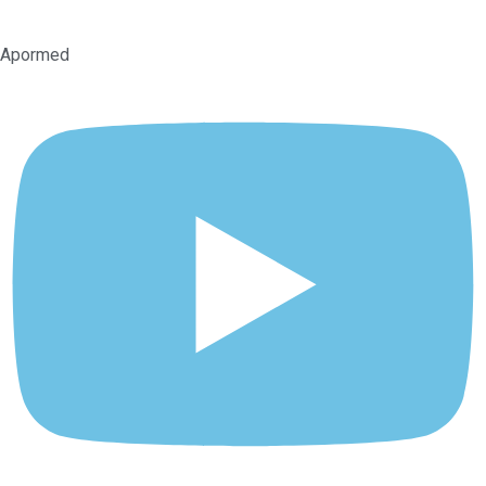
Apormed