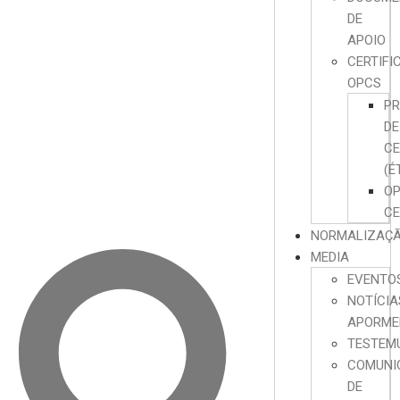
DE
APOIO
CERTIFI
OPCS
P
DE
CE
(É
O
CE
NORMALIZAÇ
MEDIA
EVENTO
NOTÍCIA
APORME
TESTEM
COMUNI
DE