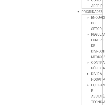
COMO
ADERIR
PRIORIDADES
ENQUAD
DO
SETOR
REGULA
EUROPE
DE
DISPOSI
MÉDICO
CONTRA
PÚBLIC
DÍVIDA
HOSPIT
EQUIPA
E
ASSISTÊ
TÉCNIC