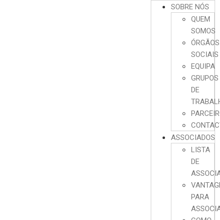
SOBRE NÓS
QUEM
SOMOS
ÓRGÃOS
SOCIAIS
EQUIPA
GRUPOS
DE
TRABAL
PARCEI
CONTAC
ASSOCIADOS
LISTA
DE
ASSOCI
VANTAG
PARA
ASSOCI