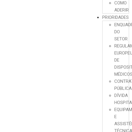
COMO
ADERIR
PRIORIDADES
ENQUAD
DO
SETOR
REGULA
EUROPE
DE
DISPOSI
MÉDICO
CONTRA
PÚBLICA
DÍVIDA
HOSPIT
EQUIPA
E
ASSISTÊ
TÉCNIC