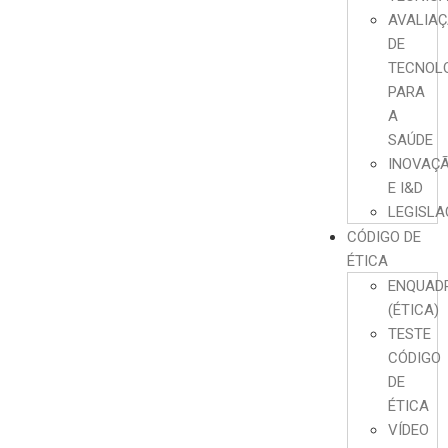
AVALIA
DE
TECNOL
PARA
A
SAÚDE
INOVAÇ
E I&D
LEGISL
CÓDIGO DE
ÉTICA
ENQUAD
(ÉTICA)
TESTE
CÓDIGO
DE
ÉTICA
VÍDEO