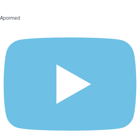
Apormed