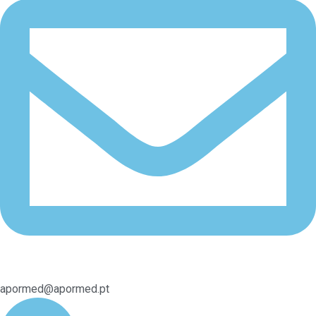
apormed@apormed.pt