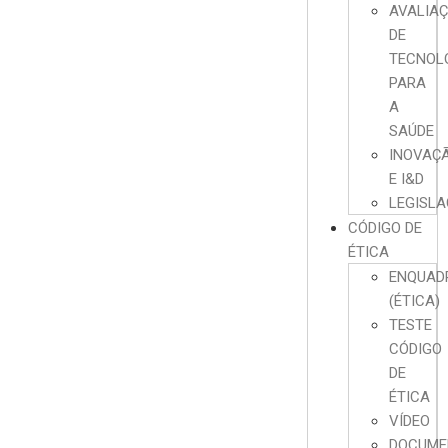
AVALIA
DE
TECNOL
PARA
A
SAÚDE
INOVAÇ
E I&D
LEGISL
CÓDIGO DE
ÉTICA
ENQUAD
(ÉTICA)
TESTE
CÓDIGO
DE
ÉTICA
VÍDEO
DOCUME