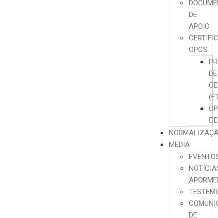
DOCUME
DE
APOIO
CERTIFI
OPCS
PR
DE
CE
(É
O
CE
NORMALIZAÇ
MEDIA
EVENTO
NOTÍCIA
APORME
TESTEM
COMUNI
DE