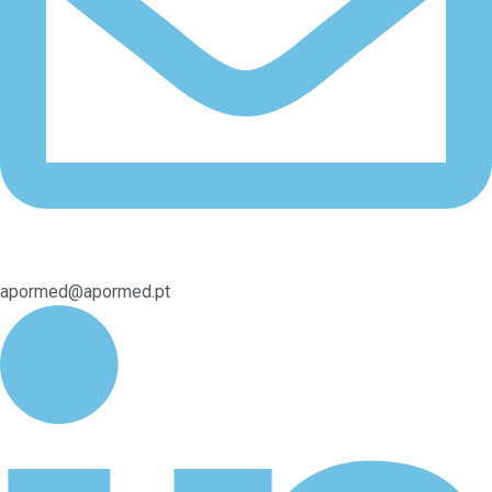
apormed@apormed.pt