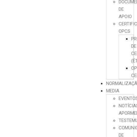
DOCUME
DE
APOIO
CERTIFI
OPCS
PR
DE
CE
(É
O
CE
NORMALIZAÇ
MEDIA
EVENTO
NOTÍCIA
APORME
TESTEM
COMUNI
DE