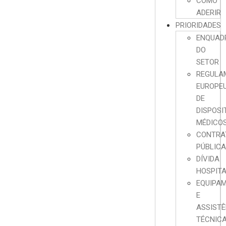
COMO
ADERIR
PRIORIDADES
ENQUAD
DO
SETOR
REGULA
EUROPE
DE
DISPOSI
MÉDICO
CONTRA
PÚBLIC
DÍVIDA
HOSPIT
EQUIPA
E
ASSISTÊ
TÉCNIC