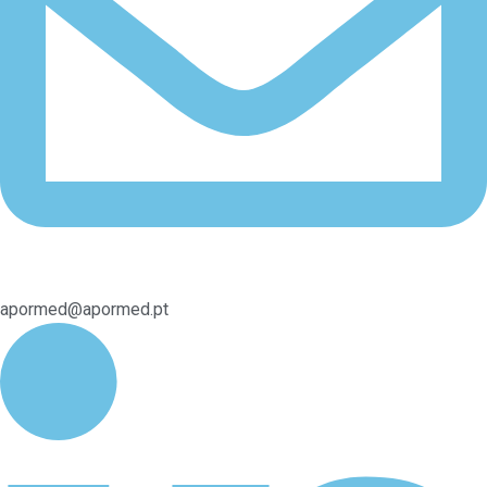
apormed@apormed.pt