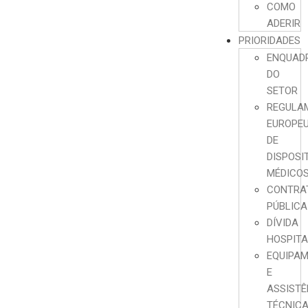
COMO
ADERIR
PRIORIDADES
ENQUAD
DO
SETOR
REGULA
EUROPE
DE
DISPOSI
MÉDICO
CONTRA
PÚBLICA
DÍVIDA
HOSPIT
EQUIPA
E
ASSISTÊ
TÉCNIC