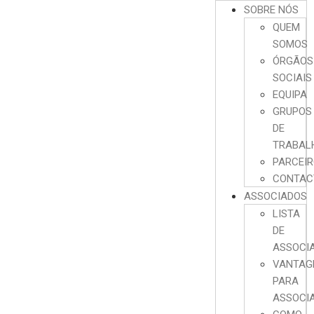
SOBRE NÓS
QUEM
SOMOS
ÓRGÃOS
SOCIAIS
EQUIPA
GRUPOS
DE
TRABAL
PARCEI
CONTAC
ASSOCIADOS
LISTA
DE
ASSOCI
VANTAG
PARA
ASSOCI