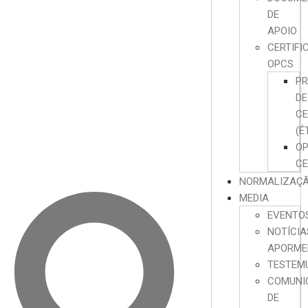
DE
APOIO
CERTIFI
OPCS
P
DE
CE
(É
O
CE
NORMALIZAÇ
MEDIA
EVENTO
NOTÍCIA
APORME
TESTEM
COMUNI
DE