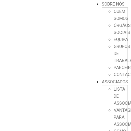
SOBRE NÓS
QUEM
SOMOS
ÓRGÃOS
SOCIAIS
EQUIPA
GRUPOS
DE
TRABAL
PARCEI
CONTAC
ASSOCIADOS
LISTA
DE
ASSOCI
VANTAG
PARA
ASSOCI