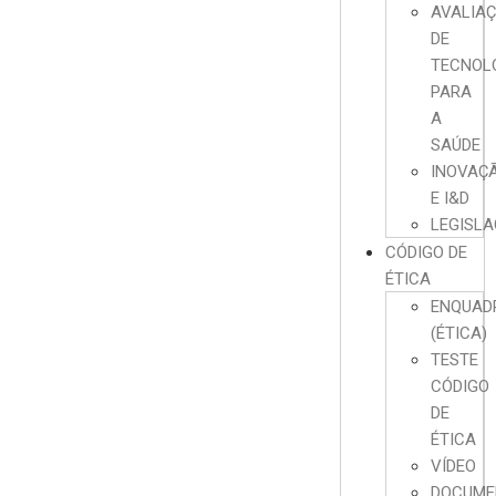
AVALIA
DE
TECNOL
PARA
A
SAÚDE
INOVAÇ
E I&D
LEGISL
CÓDIGO DE
ÉTICA
ENQUAD
(ÉTICA)
TESTE
CÓDIGO
DE
ÉTICA
VÍDEO
DOCUME