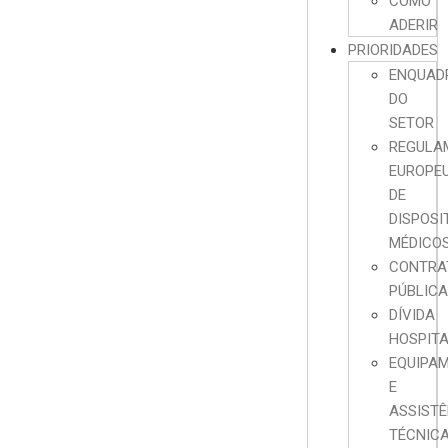
COMO
ADERIR
PRIORIDADES
ENQUAD
DO
SETOR
REGULA
EUROPE
DE
DISPOSI
MÉDICO
CONTRA
PÚBLIC
DÍVIDA
HOSPIT
EQUIPA
E
ASSISTÊ
TÉCNIC