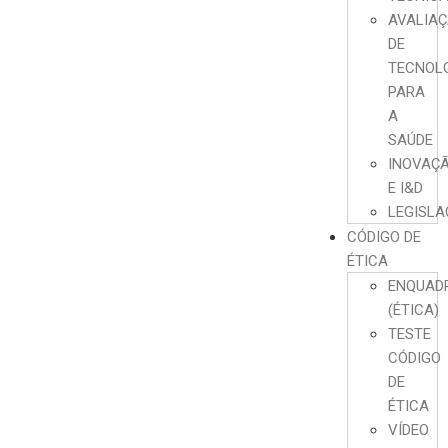
AVALIA
DE
TECNOL
PARA
A
SAÚDE
INOVAÇ
E I&D
LEGISL
CÓDIGO DE
ÉTICA
ENQUAD
(ÉTICA)
TESTE
CÓDIGO
DE
ÉTICA
VÍDEO