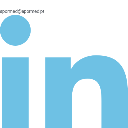
apormed@apormed.pt