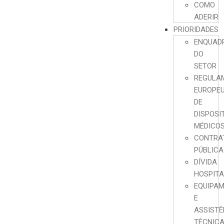
COMO
ADERIR
PRIORIDADES
ENQUAD
DO
SETOR
REGULA
EUROPE
DE
DISPOSI
MÉDICO
CONTRA
PÚBLICA
DÍVIDA
HOSPIT
EQUIPA
E
ASSISTÊ
TÉCNIC