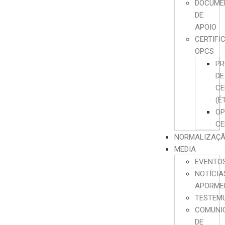
DOCUME
DE
APOIO
CERTIFI
OPCS
PR
DE
CE
(É
O
CE
NORMALIZAÇ
MEDIA
EVENTO
NOTÍCIA
APORME
TESTEM
COMUNI
DE