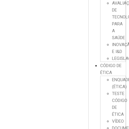
AVALIA
DE
TECNOL
PARA
A
SAÚDE
INOVAÇ
E I&D
LEGISL
CÓDIGO DE
ÉTICA
ENQUAD
(ÉTICA)
TESTE
CÓDIGO
DE
ÉTICA
VÍDEO
DOCUME