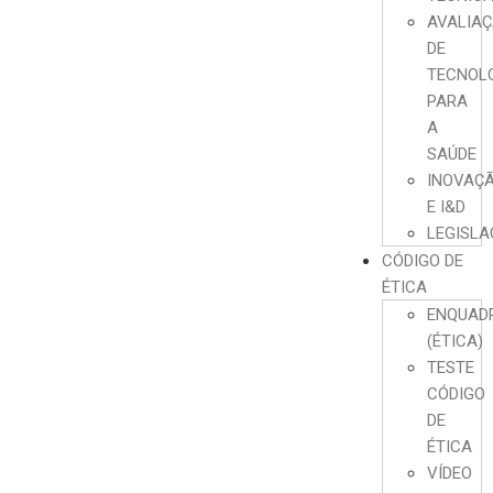
AVALIA
DE
TECNOL
PARA
A
SAÚDE
INOVAÇ
E I&D
LEGISL
CÓDIGO DE
ÉTICA
ENQUAD
(ÉTICA)
TESTE
CÓDIGO
DE
ÉTICA
VÍDEO