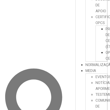
DE
APOIO
CERTIFI
OPCS
P
DE
CE
(É
O
CE
NORMALIZAÇ
MEDIA
EVENTO
NOTÍCIA
APORME
TESTEM
COMUNI
DE