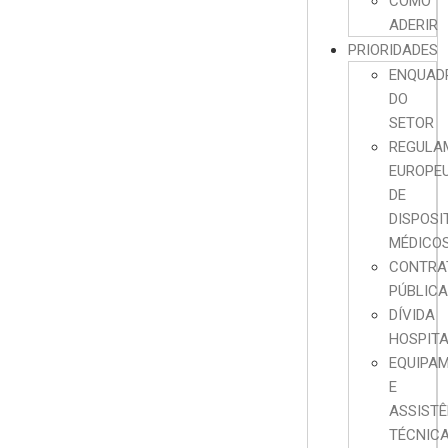
COMO
ADERIR
PRIORIDADES
ENQUAD
DO
SETOR
REGULA
EUROPE
DE
DISPOSI
MÉDICO
CONTRA
PÚBLIC
DÍVIDA
HOSPIT
EQUIPA
E
ASSISTÊ
TÉCNIC