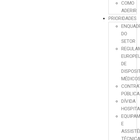
COMO
ADERIR
PRIORIDADES
ENQUAD
DO
SETOR
REGULA
EUROPE
DE
DISPOSI
MÉDICO
CONTRA
PÚBLICA
DÍVIDA
HOSPIT
EQUIPA
E
ASSISTÊ
TÉCNIC