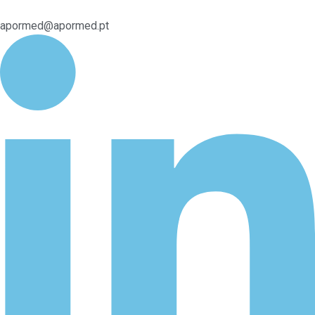
apormed@apormed.pt