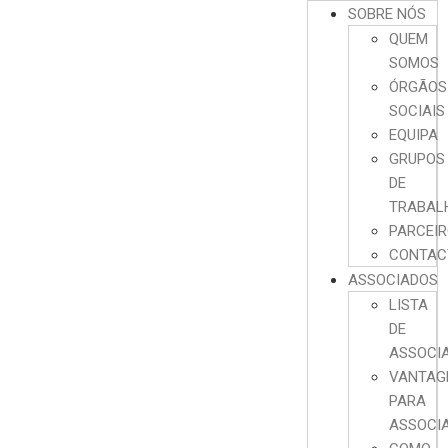
SOBRE NÓS
QUEM
SOMOS
ÓRGÃOS
SOCIAIS
EQUIPA
GRUPOS
DE
TRABAL
PARCEI
CONTAC
ASSOCIADOS
LISTA
DE
ASSOCI
VANTAG
PARA
ASSOCI