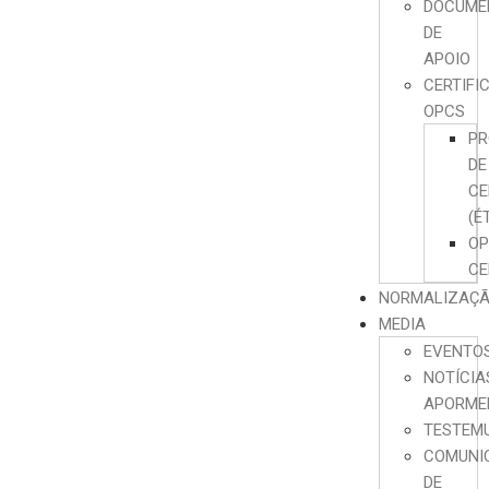
DOCUME
DE
APOIO
CERTIFI
OPCS
PR
DE
CE
(É
O
CE
NORMALIZAÇ
MEDIA
EVENTO
NOTÍCIA
APORME
TESTEM
COMUNI
DE