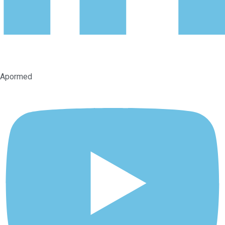
Apormed