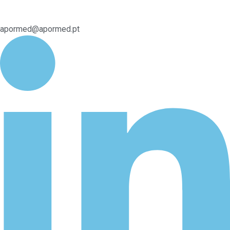
apormed@apormed.pt