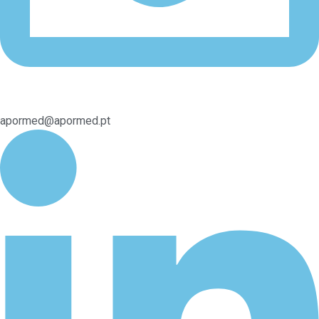
apormed@apormed.pt