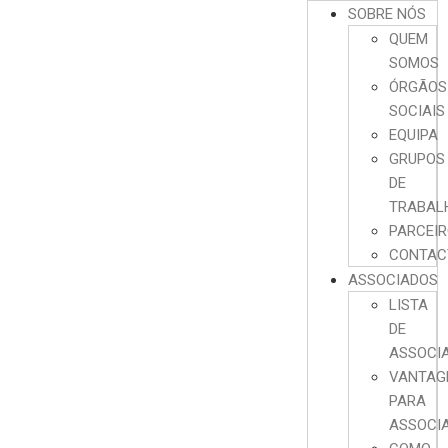
SOBRE NÓS
QUEM
SOMOS
ÓRGÃOS
SOCIAIS
EQUIPA
GRUPOS
DE
TRABAL
PARCEI
CONTAC
ASSOCIADOS
LISTA
DE
ASSOCI
VANTAG
PARA
ASSOCI