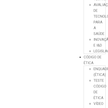
AVALIA
DE
TECNOL
PARA
A
SAÚDE
INOVAÇ
E I&D
LEGISL
CÓDIGO DE
ÉTICA
ENQUAD
(ÉTICA)
TESTE
CÓDIGO
DE
ÉTICA
VÍDEO