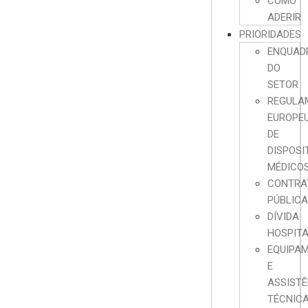
COMO
ADERIR
PRIORIDADES
ENQUAD
DO
SETOR
REGULA
EUROPE
DE
DISPOSI
MÉDICO
CONTRA
PÚBLIC
DÍVIDA
HOSPIT
EQUIPA
E
ASSISTÊ
TÉCNIC