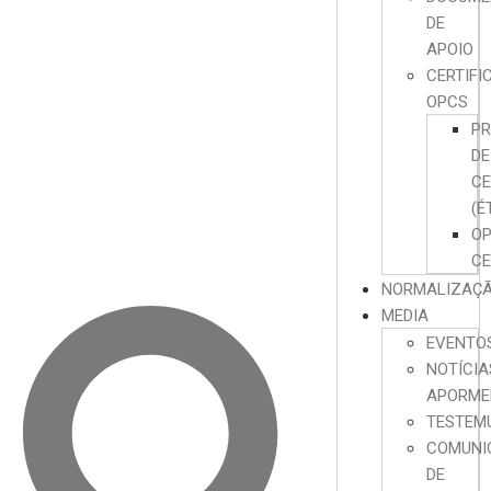
DE
APOIO
CERTIFI
OPCS
P
DE
CE
(É
O
CE
NORMALIZAÇ
MEDIA
EVENTO
NOTÍCIA
APORME
TESTEM
COMUNI
DE