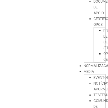
DOCUME
DE
APOIO
CERTIFI
OPCS
PR
DE
CE
(É
O
CE
NORMALIZAÇ
MEDIA
EVENTO
NOTÍCIA
APORME
TESTEM
COMUNI
DE