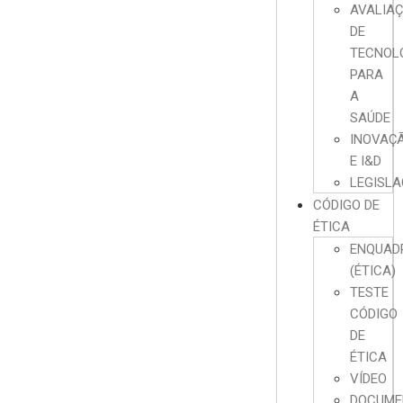
AVALIA
DE
TECNOL
PARA
A
SAÚDE
INOVAÇ
E I&D
LEGISL
CÓDIGO DE
ÉTICA
ENQUAD
(ÉTICA)
TESTE
CÓDIGO
DE
ÉTICA
VÍDEO
DOCUME