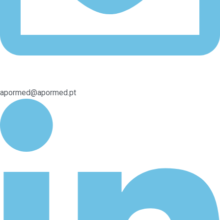
apormed@apormed.pt