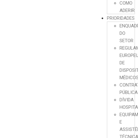
COMO
ADERIR
PRIORIDADES
ENQUAD
DO
SETOR
REGULA
EUROPE
DE
DISPOSI
MÉDICO
CONTRA
PÚBLICA
DÍVIDA
HOSPIT
EQUIPA
E
ASSISTÊ
TÉCNIC