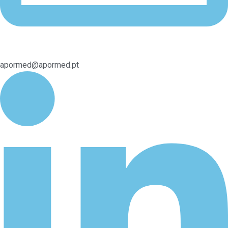
apormed@apormed.pt