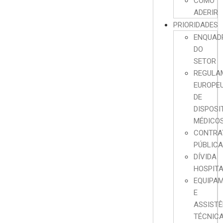
COMO
ADERIR
PRIORIDADES
ENQUAD
DO
SETOR
REGULA
EUROPE
DE
DISPOSI
MÉDICO
CONTRA
PÚBLIC
DÍVIDA
HOSPIT
EQUIPA
E
ASSISTÊ
TÉCNIC