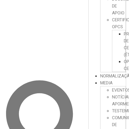
DE
APOIO
CERTIFI
OPCS
P
DE
CE
(É
O
CE
NORMALIZAÇ
MEDIA
EVENTO
NOTÍCIA
APORME
TESTEM
COMUNI
DE