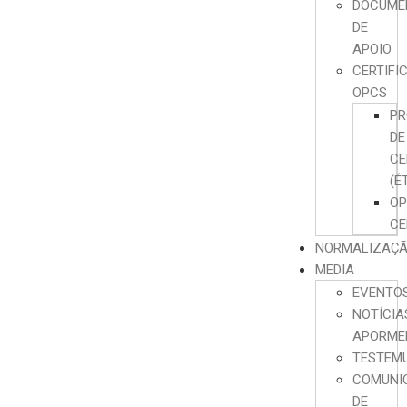
DOCUME
DE
APOIO
CERTIFI
OPCS
PR
DE
CE
(É
O
CE
NORMALIZAÇ
MEDIA
EVENTO
NOTÍCIA
APORME
TESTEM
COMUNI
DE