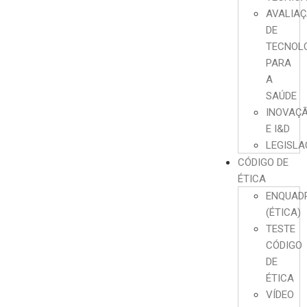
AVALIA
DE
TECNOL
PARA
A
SAÚDE
INOVAÇ
E I&D
LEGISL
CÓDIGO DE
ÉTICA
ENQUAD
(ÉTICA)
TESTE
CÓDIGO
DE
ÉTICA
VÍDEO