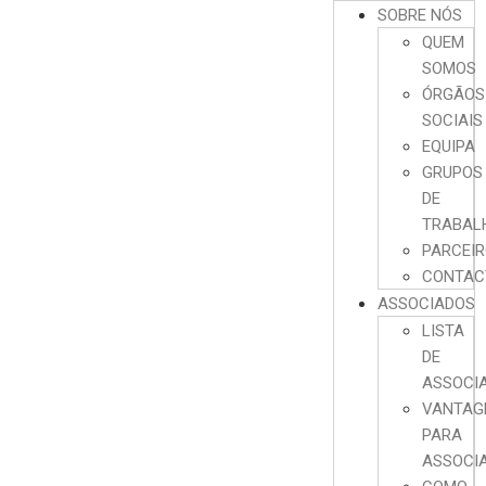
SOBRE NÓS
QUEM
SOMOS
ÓRGÃOS
SOCIAIS
EQUIPA
GRUPOS
DE
TRABAL
PARCEI
CONTAC
ASSOCIADOS
LISTA
DE
ASSOCI
VANTAG
PARA
ASSOCI