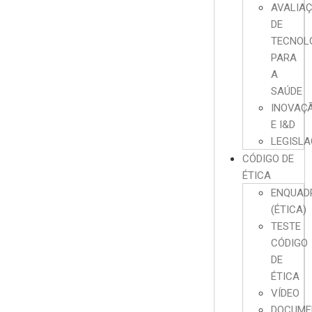
AVALIA
DE
TECNOL
PARA
A
SAÚDE
INOVAÇ
E I&D
LEGISL
CÓDIGO DE
ÉTICA
ENQUAD
(ÉTICA)
TESTE
CÓDIGO
DE
ÉTICA
VÍDEO
DOCUME