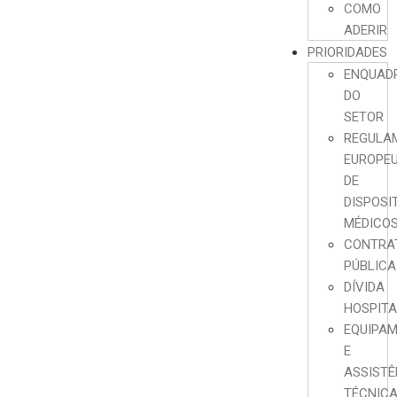
COMO
ADERIR
PRIORIDADES
ENQUAD
DO
SETOR
REGULA
EUROPE
DE
DISPOSI
MÉDICO
CONTRA
PÚBLICA
DÍVIDA
HOSPIT
EQUIPA
E
ASSISTÊ
TÉCNIC