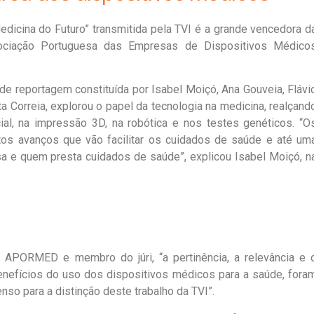
dicina do Futuro” transmitida pela TVI é a grande vencedora d
ociação Portuguesa das Empresas de Dispositivos Médico
a de reportagem constituída por Isabel Moiçó, Ana Gouveia, Flávi
 Correia, explorou o papel da tecnologia na medicina, realçand
cial, na impressão 3D, na robótica e nos testes genéticos. “O
os avanços que vão facilitar os cuidados de saúde e até um
a e quem presta cuidados de saúde”, explicou Isabel Moiçó, n
 APORMED e membro do júri, “a pertinência, a relevância e 
enefícios do uso dos dispositivos médicos para a saúde, fora
nso para a distinção deste trabalho da TVI”.