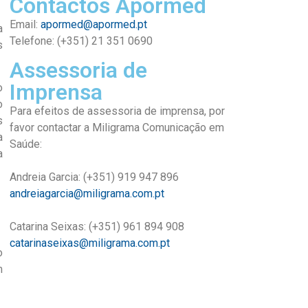
Contactos Apormed
Email:
apormed@apormed.pt
a
Telefone: (+351) 21 351 0690
s
Assessoria de
Imprensa
o
o
Para efeitos de assessoria de imprensa, por
s
favor contactar a Miligrama Comunicação em
a
Saúde:
a
Andreia Garcia: (+351) 919 947 896
andreiagarcia@miligrama.com.pt
Catarina Seixas: (+351) 961 894 908
catarinaseixas@miligrama.com.pt
o
m