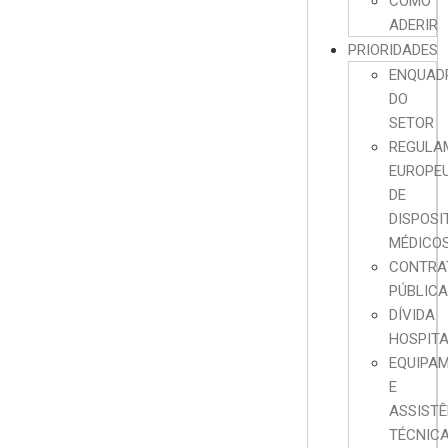
COMO
ADERIR
PRIORIDADES
ENQUAD
DO
SETOR
REGULA
EUROPE
DE
DISPOSI
MÉDICO
CONTRA
PÚBLIC
DÍVIDA
HOSPIT
EQUIPA
E
ASSISTÊ
TÉCNIC