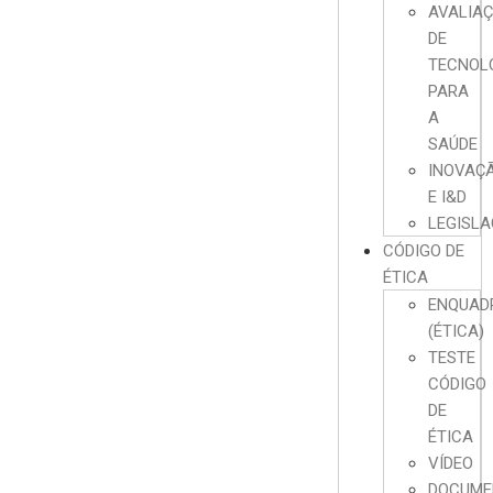
AVALIA
DE
TECNOL
PARA
A
SAÚDE
INOVAÇ
E I&D
LEGISL
CÓDIGO DE
ÉTICA
ENQUAD
(ÉTICA)
TESTE
CÓDIGO
DE
ÉTICA
VÍDEO
DOCUME