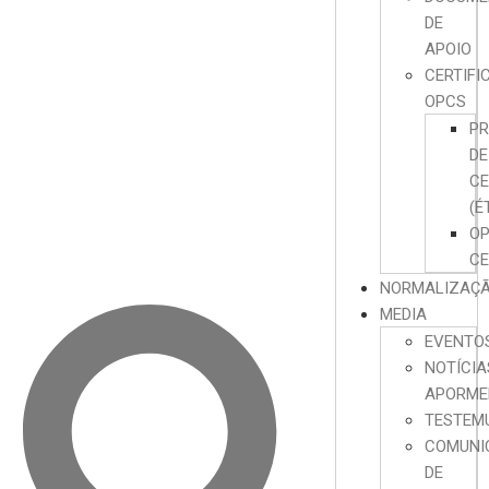
DE
APOIO
CERTIFI
OPCS
P
DE
CE
(É
O
CE
NORMALIZAÇ
MEDIA
EVENTO
NOTÍCIA
APORME
TESTEM
COMUNI
DE