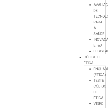
AVALIA
DE
TECNOL
PARA
A
SAÚDE
INOVAÇ
E I&D
LEGISL
CÓDIGO DE
ÉTICA
ENQUAD
(ÉTICA)
TESTE
CÓDIGO
DE
ÉTICA
VÍDEO