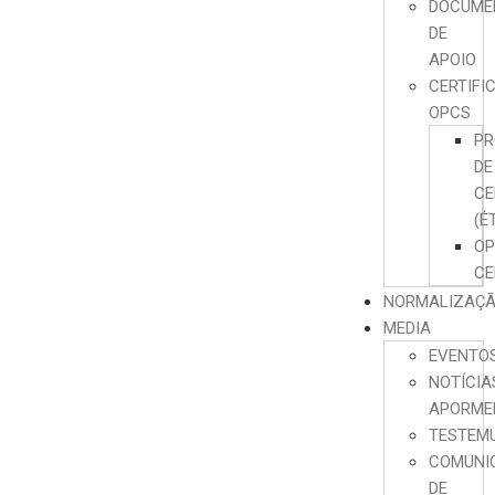
DOCUME
DE
APOIO
CERTIFI
OPCS
PR
DE
CE
(É
O
CE
NORMALIZAÇ
MEDIA
EVENTO
NOTÍCIA
APORME
TESTEM
COMUNI
DE