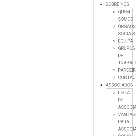
SOBRE NÓS
QUEM
SOMOS
ÓRGÃOS
SOCIAIS
EQUIPA
GRUPOS
DE
TRABAL
PARCEI
CONTAC
ASSOCIADOS
LISTA
DE
ASSOCI
VANTAG
PARA
ASSOCI