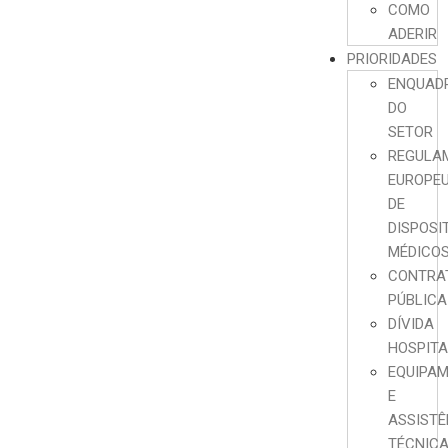
COMO
ADERIR
PRIORIDADES
ENQUAD
DO
SETOR
REGULA
EUROPE
DE
DISPOSI
MÉDICO
CONTRA
PÚBLICA
DÍVIDA
HOSPIT
EQUIPA
E
ASSISTÊ
TÉCNIC