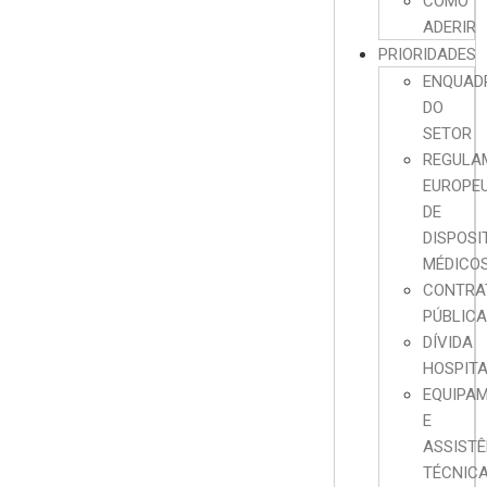
COMO
ADERIR
PRIORIDADES
ENQUAD
DO
SETOR
REGULA
EUROPE
DE
DISPOSI
MÉDICO
CONTRA
PÚBLIC
DÍVIDA
HOSPIT
EQUIPA
E
ASSISTÊ
TÉCNIC