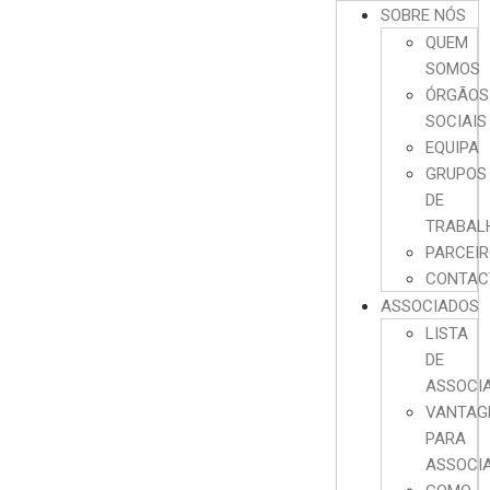
SOBRE NÓS
QUEM
SOMOS
ÓRGÃOS
SOCIAIS
EQUIPA
GRUPOS
DE
TRABAL
PARCEI
CONTAC
ASSOCIADOS
LISTA
DE
ASSOCI
VANTAG
PARA
ASSOCI