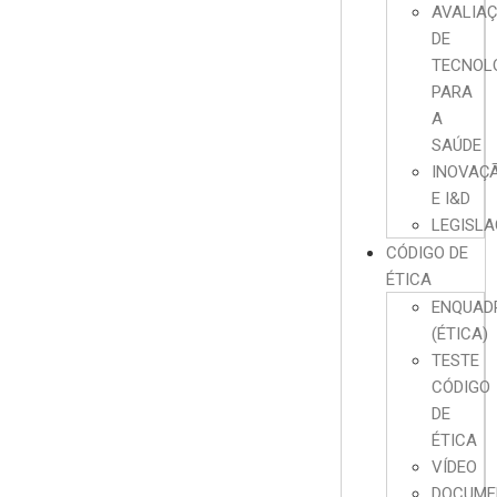
AVALIA
DE
TECNOL
PARA
A
SAÚDE
INOVAÇ
E I&D
LEGISL
CÓDIGO DE
ÉTICA
ENQUAD
(ÉTICA)
TESTE
CÓDIGO
DE
ÉTICA
VÍDEO
DOCUME