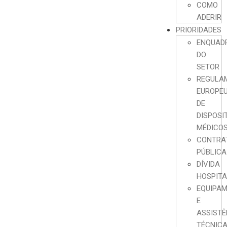
COMO
ADERIR
PRIORIDADES
ENQUAD
DO
SETOR
REGULA
EUROPE
DE
DISPOSI
MÉDICO
CONTRA
PÚBLICA
DÍVIDA
HOSPIT
EQUIPA
E
ASSISTÊ
TÉCNIC