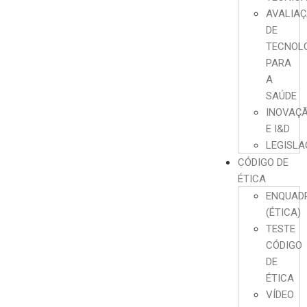
AVALIA
DE
TECNOL
PARA
A
SAÚDE
INOVAÇ
E I&D
LEGISL
CÓDIGO DE
ÉTICA
ENQUAD
(ÉTICA)
TESTE
CÓDIGO
DE
ÉTICA
VÍDEO