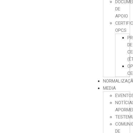
DOCUME
DE
APOIO
CERTIFI
OPCS
PR
DE
CE
(É
O
CE
NORMALIZAÇ
MEDIA
EVENTO
NOTÍCIA
APORME
TESTEM
COMUNI
DE