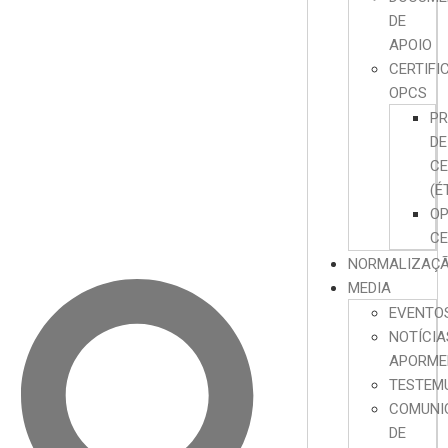
DE
APOIO
CERTIFI
OPCS
P
DE
CE
(É
O
CE
NORMALIZAÇ
MEDIA
EVENTO
NOTÍCIA
APORME
TESTEM
COMUNI
DE