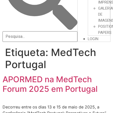
IMPREN
GALERI
DE
IMAGEN
POSITIO
PAPERS
LOGIN
Etiqueta:
MedTech
Portugal
APORMED na MedTech
Forum 2025 em Portugal
Decorreu entre os dias 13 e 15 de maio de 2025, a
Conferência “MedTech Portugal: Perspetivar o Futuro”,