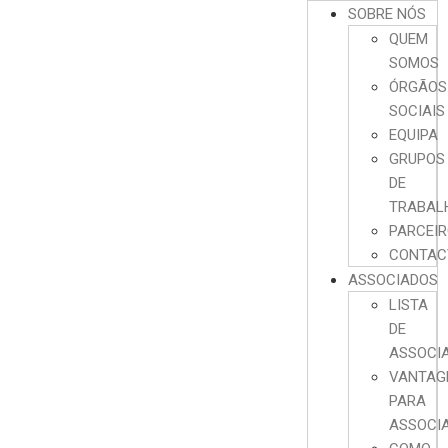
SOBRE NÓS
QUEM
SOMOS
ÓRGÃOS
SOCIAIS
EQUIPA
GRUPOS
DE
TRABAL
PARCEI
CONTAC
ASSOCIADOS
LISTA
DE
ASSOCI
VANTAG
PARA
ASSOCI