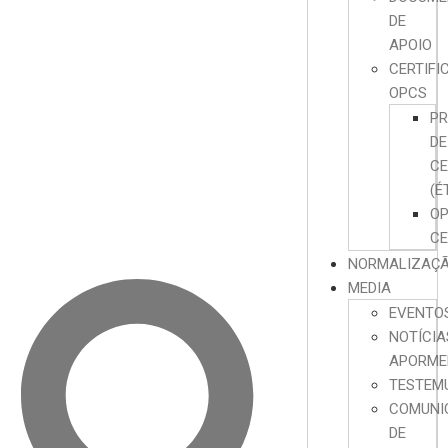
DE
APOIO
CERTIFI
OPCS
P
DE
CE
(É
O
CE
NORMALIZAÇ
MEDIA
EVENTO
NOTÍCIA
APORME
TESTEM
COMUNI
DE