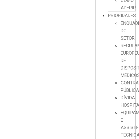
COMO
ADERIR
PRIORIDADES
ENQUAD
DO
SETOR
REGULA
EUROPE
DE
DISPOSI
MÉDICO
CONTRA
PÚBLIC
DÍVIDA
HOSPIT
EQUIPA
E
ASSISTÊ
TÉCNIC