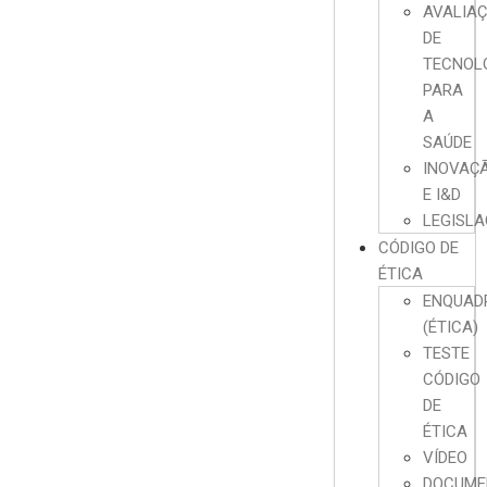
AVALIA
DE
TECNOL
PARA
A
SAÚDE
INOVAÇ
E I&D
LEGISL
CÓDIGO DE
ÉTICA
ENQUAD
(ÉTICA)
TESTE
CÓDIGO
DE
ÉTICA
VÍDEO
DOCUME