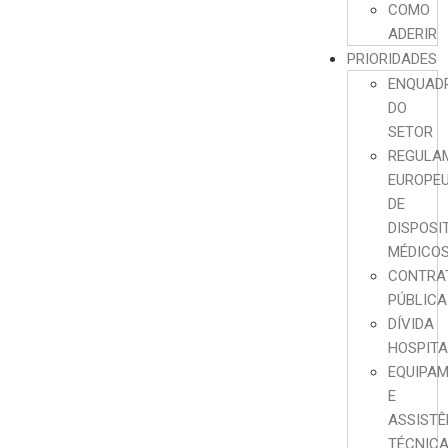
COMO
ADERIR
PRIORIDADES
ENQUAD
DO
SETOR
REGULA
EUROPE
DE
DISPOSI
MÉDICO
CONTRA
PÚBLICA
DÍVIDA
HOSPIT
EQUIPA
E
ASSISTÊ
TÉCNIC