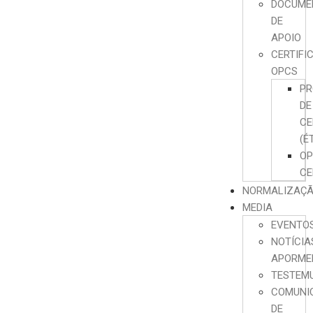
DOCUME
DE
APOIO
CERTIFI
OPCS
PR
DE
CE
(É
O
CE
NORMALIZAÇ
MEDIA
EVENTO
NOTÍCIA
APORME
TESTEM
COMUNI
DE