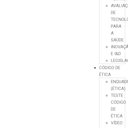
AVALIA
DE
TECNOL
PARA
A
SAÚDE
INOVAÇ
E I&D
LEGISL
CÓDIGO DE
ÉTICA
ENQUAD
(ÉTICA)
TESTE
CÓDIGO
DE
ÉTICA
VÍDEO