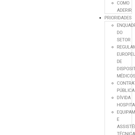
COMO
ADERIR
PRIORIDADES
ENQUAD
DO
SETOR
REGULA
EUROPE
DE
DISPOSI
MÉDICO
CONTRA
PÚBLICA
DÍVIDA
HOSPIT
EQUIPA
E
ASSISTÊ
TÉCNIC