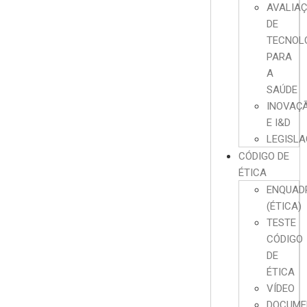
AVALIA
DE
TECNOL
PARA
A
SAÚDE
INOVAÇ
E I&D
LEGISL
CÓDIGO DE
ÉTICA
ENQUAD
(ÉTICA)
TESTE
CÓDIGO
DE
ÉTICA
VÍDEO
DOCUME