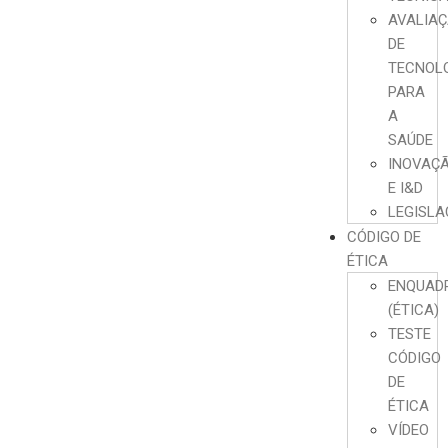
AVALIA
DE
TECNOL
PARA
A
SAÚDE
INOVAÇ
E I&D
LEGISL
CÓDIGO DE
ÉTICA
ENQUAD
(ÉTICA)
TESTE
CÓDIGO
DE
ÉTICA
VÍDEO