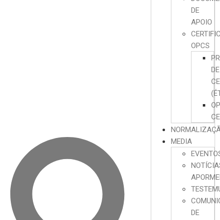
DE
APOIO
CERTIFI
OPCS
P
DE
CE
(É
O
CE
NORMALIZAÇ
MEDIA
EVENTO
NOTÍCIA
APORME
TESTEM
COMUNI
DE