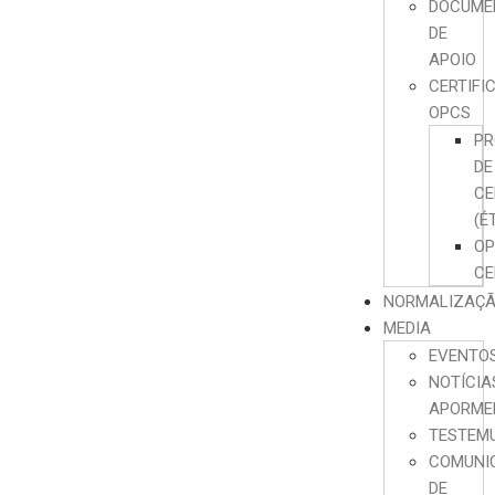
DOCUME
DE
APOIO
CERTIFI
OPCS
PR
DE
CE
(É
O
CE
NORMALIZAÇ
MEDIA
EVENTO
NOTÍCIA
APORME
TESTEM
COMUNI
DE