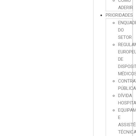
COMO
ADERIR
PRIORIDADES
ENQUAD
DO
SETOR
REGULA
EUROPE
DE
DISPOSI
MÉDICO
CONTRA
PÚBLIC
DÍVIDA
HOSPIT
EQUIPA
E
ASSISTÊ
TÉCNIC