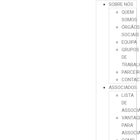
SOBRE NÓS
QUEM
SOMOS
ÓRGÃOS
SOCIAIS
EQUIPA
GRUPOS
DE
TRABAL
PARCEI
CONTAC
ASSOCIADOS
LISTA
DE
ASSOCI
VANTAG
PARA
ASSOCI