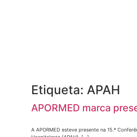
Etiqueta:
APAH
APORMED marca presen
A APORMED esteve presente na 15.ª Conferên
Hospitalares (APAH), […]